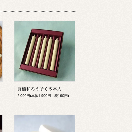
眞櫨和ろうそく５本入
2,090円(本体1,900円、税190円)