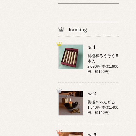
Ranking
1
No.
眞櫨和ろうそく５
本入
2,090円(本体1,900
円、税190円)
2
No.
眞櫨きゃんどる
1,540円(本体1,400
円、税140円)
3
No.