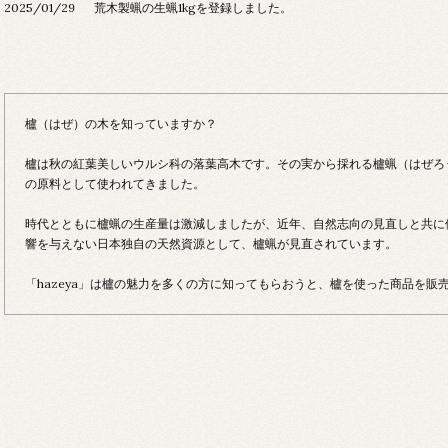
2025/01/29
荒木製蝋の生蝋1kgを登録しました。
櫨（はぜ）の木を知っていますか？
櫨は秋の紅葉美しいウルシ科の落葉高木です。その実から採れる櫨蝋（はぜろ
の原料として使われてきました。
時代とともに櫨蝋の生産量は激減しましたが、近年、自然志向の見直しと共に
響を与えない日本独自の天然資源として、櫨蝋が見直されています。
「hazeya」は櫨の魅力を多くの方に知ってもらおうと、櫨を使った商品を販