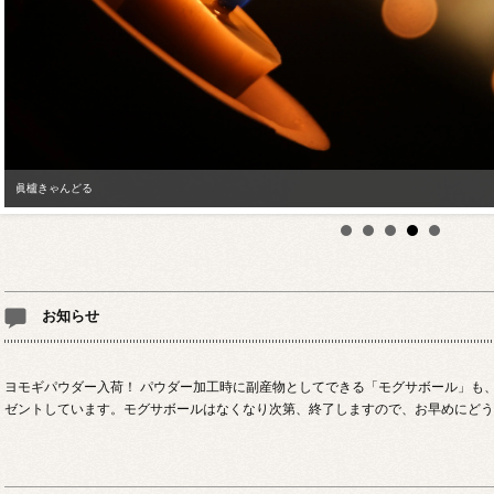
眞櫨きゃんどる
ハゼノキチップ
お知らせ
ヨモギパウダー入荷！ パウダー加工時に副産物としてできる「モグサボール」も
ゼントしています。モグサボールはなくなり次第、終了しますので、お早めにどう